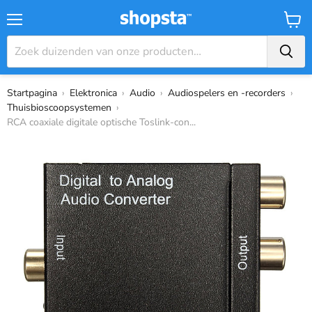
Menu
Winke
Startpagina
›
Elektronica
›
Audio
›
Audiospelers en -recorders
›
Thuisbioscoopsystemen
›
RCA coaxiale digitale optische Toslink-con...