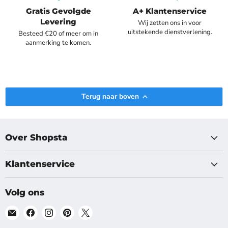
Gratis Gevolgde
A+ Klantenservice
Levering
Wij zetten ons in voor
uitstekende dienstverlening.
Besteed €20 of meer om in
aanmerking te komen.
Terug naar boven
Over Shopsta
Klantenservice
Volg ons
Vind
Vind
Vind
Vind
Vind
ons
ons
ons
ons
ons