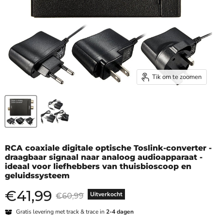
Tik om te zoomen
RCA coaxiale digitale optische Toslink-converter -
draagbaar signaal naar analoog audioapparaat -
ideaal voor liefhebbers van thuisbioscoop en
geluidssysteem
€
41,99
Huidige prijs
Oorspronkelijke prijs
Uitverkocht
€60,99
Gratis levering met track & trace in
2-4 dagen